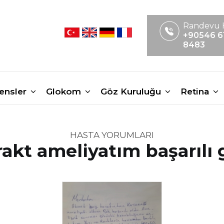
Randevu 
+90546 6
8483
Lensler
Glokom
Göz Kuruluğu
Retina
HASTA YORUMLARI
akt ameliyatım başarılı 