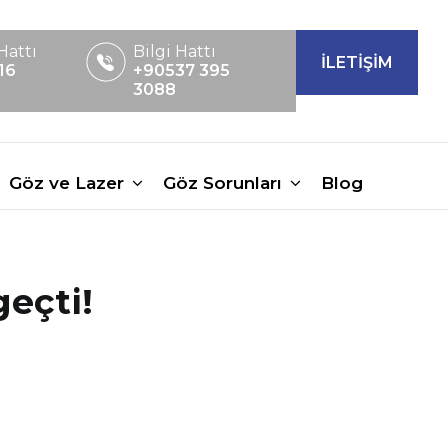
Hattı
Bilgi Hattı
İLETİŞİM
16
+90537 395
3088
Göz ve Lazer
Göz Sorunları
Blog
geçti!