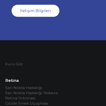
İletişim Bilgileri
Kuru Göz
Retina
Sarı Nokta Hastalığı
Sarı Nokta Hastalığı Tedavisi
Retina Yırtılması
Gözde Sinek Uçuşması