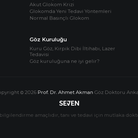
Akut Glokom Krizi
Glokomda Yeni Tedavi Yöntemleri
Normal Basınçlı Glokom
Göz Kuruluğu
Kuru Göz, Kirpik Dibi İltihabı, Lazer
Tedavisi
Göz kuruluğuna ne iyi gelir?
opyright
2026
Prof. Dr. Ahmet Akman
Göz Doktoru Anka
 bilgilendirme amaçlıdır, tanı ve tedavi için mutlaka do