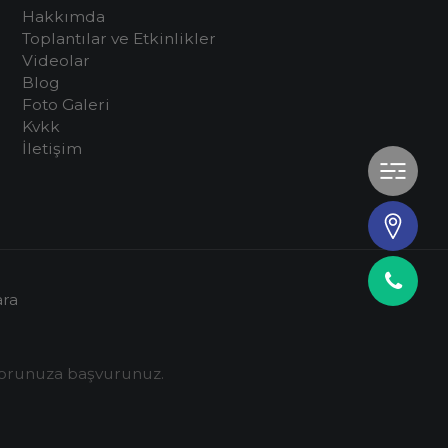
Hakkımda
Toplantılar ve Etkinlikler
Videolar
Blog
Foto Galeri
Kvkk
İletişim
Ha
İlet
Tel
ra
ktorunuza başvurunuz.