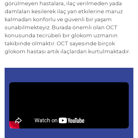
görülmeyen hastalara, ilaç verilmeden yada
damlaları kesilerek ilaç yan etkilerine maruz
kalmadan konforlu ve güvenli bir yaşam
sunabilmekteyiz. Burada önemli olan OCT
konusunda tecrübeli bir glokom uzmanın
takibinde olmaktır. OCT sayesinde birçok
glokom hastası artık ilaçlardan kurtulmaktadır.