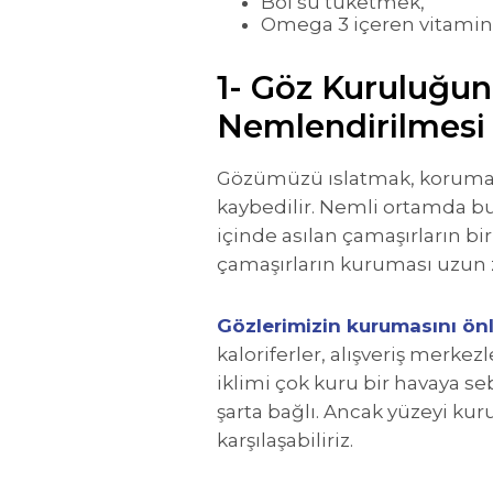
Bol su tüketmek,
Omega 3 içeren vitamin
1- Göz Kuruluğu
Nemlendirilmesi
Gözümüzü ıslatmak, korumak,
kaybedilir. Nemli ortamda bu
içinde asılan çamaşırların 
çamaşırların kuruması uzun 
Gözlerimizin kurumasını ö
kaloriferler, alışveriş merke
iklimi çok kuru bir havaya s
şarta bağlı. Ancak yüzeyi k
karşılaşabiliriz.