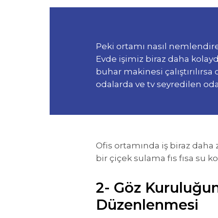
Peki ortamı nasıl nemlendireb
Evde işimiz biraz daha kolaydı
buhar makinesi çalıştırılırsa 
odalarda ve tv seyredilen oda
Ofis ortamında iş biraz daha 
bir çiçek sulama fıs fısa su ko
2- Göz Kuruluğu
Düzenlenmesi