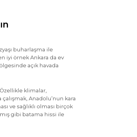
ın
zyaşı buharlaşma ile
n iyi örnek Ankara da ev
bölgesinde açık havada
zellikle klimalar,
rla çalışmak, Anadolu’nun kara
sı ve sağlıklı olması birçok
ış gibi batama hissi ile