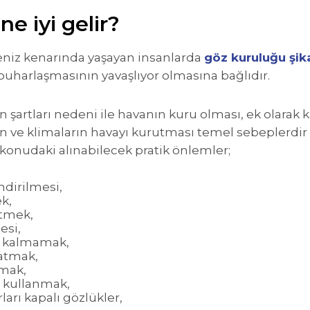
e iyi gelir?
deniz kenarında yaşayan insanlarda
göz kuruluğu şika
buharlaşmasının yavaşlıyor olmasına bağlıdır.
 şartları nedeni ile havanın kuru olması, ek olarak 
rin ve klimaların havayı kurutması temel sebeplerdir
onudaki alınabilecek pratik önlemler;
dirilmesi,
k,
tmek,
esi,
 kalmamak,
atmak,
pmak,
 kullanmak,
arı kapalı gözlükler,