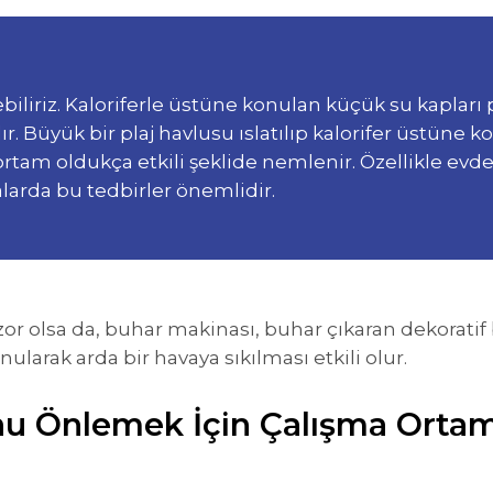
iliriz. Kaloriferle üstüne konulan küçük su kapları
r. Büyük bir plaj havlusu ıslatılıp kalorifer üstüne k
ortam oldukça etkili şeklide nemlenir. Özellikle evde
larda bu tedbirler önemlidir.
zor olsa da, buhar makinası, buhar çıkaran dekoratif
nularak arda bir havaya sıkılması etkili olur.
nu Önlemek İçin Çalışma Ortam