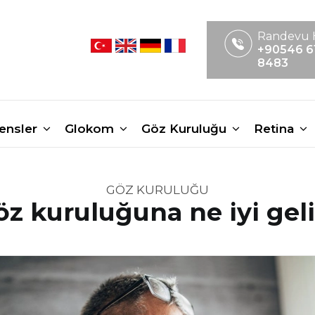
Randevu 
+90546 6
8483
Lensler
Glokom
Göz Kuruluğu
Retina
GÖZ KURULUĞU
öz kuruluğuna ne iyi geli