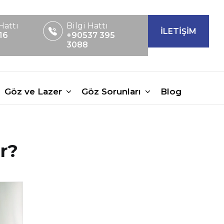
Hattı
Bilgi Hattı
İLETİŞİM
16
+90537 395
3088
Göz ve Lazer
Göz Sorunları
Blog
r?