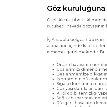
Göz kuruluğuna n
Özellikle rutubetli iklimde 
rutubetli havada gözyaşının 
İç Anadolu bölgesinde iklimin
arabaların içinde kaloriferle
almamız gerekmektedir. Bu k
Ortam havasının nemlen
Gözlerimizi dinlendirme
Beslenmemize dikkat e
İş ortamının düzenlenm
Sigara dumanına maruz
Göz yaşı damlaları daml
Kirpik dibi temizliği ya
Soğuk buhar makineleri
Rüzgarlı havalarda kenarl