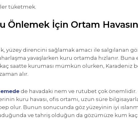
ler tüketmek.
nu Önlemek İçin Ortam Havasın
 yüzey direncini sağlamak amacı ile salgılanan gö
harlaşma yavaşlarken kuru ortamda hızlanır. Buna e
birkaç saatte kuruması mümkün olurken, Karadeniz 
zaman alır.
nlemede
de havadaki nem ve rutubet çok önemlidir. Ö
zlerinin kuru havası, ofis ortamı, uzun süre bilgisaya
ebep olur. Bunun sonucunda göz yüzeyinin iyi ıslanma
uruduğunda ve tahriş olduğun da gözümüze kum kaçm