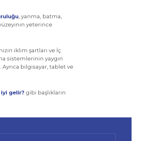
ruluğu
, yanma, batma,
yüzeyinin yeterince
n iklim şartları ve İç
ma sistemlerinin yaygın
yrıca bilgisayar, tablet ve
yi gelir?
gibi başlıkların