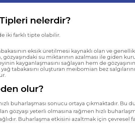
ipleri nelerdir?
iki farklı tipte olabilir.
tabakasının eksik üretilmesi kaynaklı olan ve genel
 gözyaşındaki su miktarının azalması ile giden kuru
zeyinin kayganlaşmasını sağlayan hem de gözyaşının
ağ tabakasını oluşturan meibomian bez salgılarının 
r.
den olur?
hızlı buharlaşması sonucu ortaya çıkmaktadır. Bu d
ılan gözyaşı yeterli olmasına rağmen hızlı buharlaş
lıdır. Buharlaşma etkisini azaltmak için çevresel f