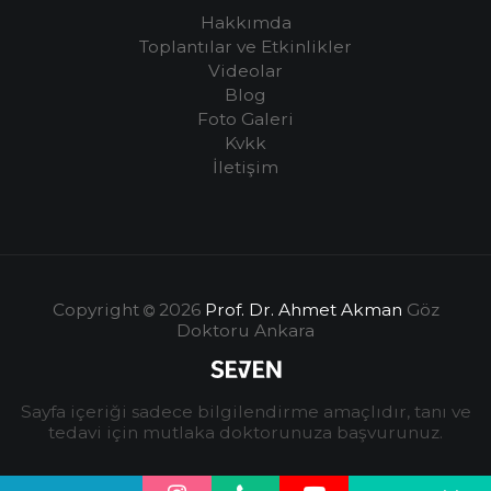
Hakkımda
Toplantılar ve Etkinlikler
Videolar
Blog
Foto Galeri
Kvkk
İletişim
Copyright
2026
Prof. Dr. Ahmet Akman
Göz
Doktoru Ankara
Sayfa içeriği sadece bilgilendirme amaçlıdır, tanı ve
tedavi için mutlaka doktorunuza başvurunuz.