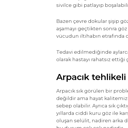
sivilce gibi patlayıp boşalabili
Bazen çevre dokular şişip gö
aşamayı geçtikten sonra göz 
vücudun iltihabın etrafında 
Tedavi edilmediğinde aylar
olarak hastayı rahatsız ettiğ
Arpacık tehlikeli
Arpacık sık görülen bir prob
değildir ama hayat kalitemizi
sebep olabilir. Ayrıca sık çıkt
yıllarda ciddi kuru göz ile k
oluşan selülit, nadiren arka 
bu durum çok çok nadirdir.