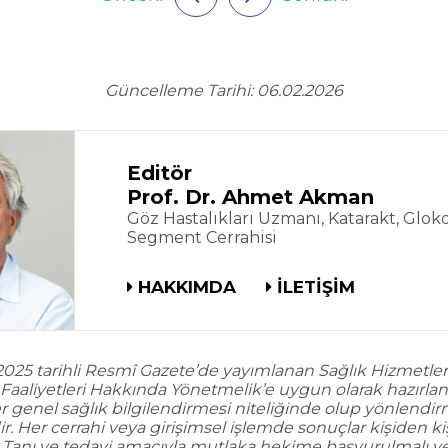
Güncelleme Tarihi: 06.02.2026
Editör
Prof. Dr. Ahmet Akman
Göz Hastalıkları Uzmanı, Katarakt, Glo
Segment Cerrahisi
HAKKIMDA
İLETİŞİM
11.2025 tarihli Resmî Gazete’de yayımlanan Sağlık Hizmetle
Faaliyetleri Hakkında Yönetmelik’e uygun olarak hazırlanm
ler genel sağlık bilgilendirmesi niteliğinde olup yönlendi
ir. Her cerrahi veya girişimsel işlemde sonuçlar kişiden ki
. Tanı ve tedavi amacıyla mutlaka hekime başvurulmalı ve 