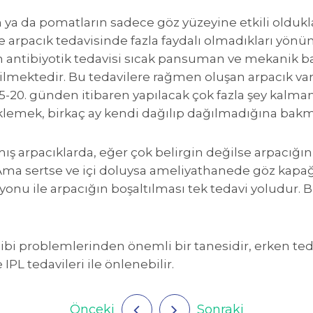
ya da pomatların sadece göz yüzeyine etkili oldukla
arpacık tedavisinde fazla faydalı olmadıkları yönün
 antibiyotik tedavisi sıcak pansuman ve mekanik ba
mektedir. Bu tedavilere rağmen oluşan arpacık var
, 15-20. günden itibaren yapılacak çok fazla şey ka
lemek, birkaç ay kendi dağılıp dağılmadığına bakmak
ış arpacıklarda, eğer çok belirgin değilse arpacığın 
Ama sertse ve içi doluysa ameliyathanede göz kapağ
yonu ile arpacığın boşaltılması tek tedavi yoludur. 
dibi problemlerinden önemli bir tanesidir, erken te
IPL tedavileri ile önlenebilir.
Önceki
Sonraki