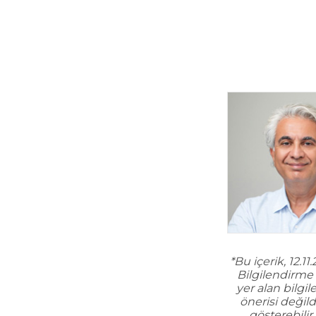
*Bu içerik, 12.
Bilgilendirme 
yer alan bilgi
önerisi değild
gösterebilir