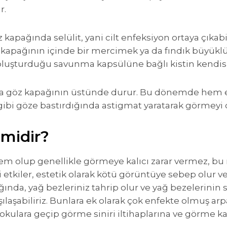
r.
z kapağında selülit, yani cilt enfeksiyon ortaya çık
kapağının içinde bir mercimek ya da fındık büyüklüğ
oluşturduğu savunma kapsülüne bağlı kistin kendisi
ca göz kapağının üstünde durur. Bu dönemde hem e
i gibi göze bastırdığında astigmat yaratarak görmeyi 
 midir?
lem olup genellikle görmeye kalıcı zarar vermez, bu 
 etkiler, estetik olarak kötü görüntüye sebep olur v
ığında, yağ bezleriniz tahrip olur ve yağ bezelerinin sa
arşılaşabiliriz. Bunlara ek olarak çok enfekte olmuş a
dokulara geçip görme siniri iltihaplarına ve görme ka