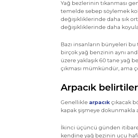
Yağ bezlerinin tıkanması gen
temelde sebep söylemek kola
değişikliklerinde daha sık 
değişikliklerinde daha koyul
Bazı insanların bünyeleri bu 
birçok yağ benzinin aynı and
üzere yaklaşık 60 tane yağ be
çıkması mümkündür, ama çoğ
Arpacık belirtiler
Genellikle
arpacık
çıkacak bö
kapak şişmeye dokunmakla ağr
İkinci üçüncü günden itibaren
kendine yağ bezinin ucu hafif