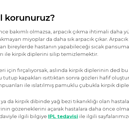
ıl korunuruz?
nce bakımlı olmazsa, arpacık çıkma ihtimali daha yük
kmayan miyoplar da daha sık arpacık çıkar. Arpacık ç
an bireylerde hastanın yapabileceği sıcak pansuman
ile kirpik diplerini silip temizlemektir.
 için fırçalıyorsak, aslında kirpik diplerinin ded bu 
u tutup kapakları ısıttıktan sonra gözleri hafif oluşt
uanları ile ıslatılmış pamuklu çubukla kirpik diple
ya da kirpik dibinde yağ bezi tıkanıklığı olan hasta
inin gözeneklerini açarak hastalara daha önce olmay
viyle ilgili bilgiye
IPL tedavisi
ile ilgili sayfalarımı