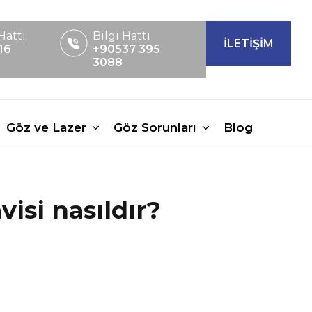
Hattı
Bilgi Hattı
İLETİŞİM
16
+90537 395
3088
Göz ve Lazer
Göz Sorunları
Blog
visi nasıldır?