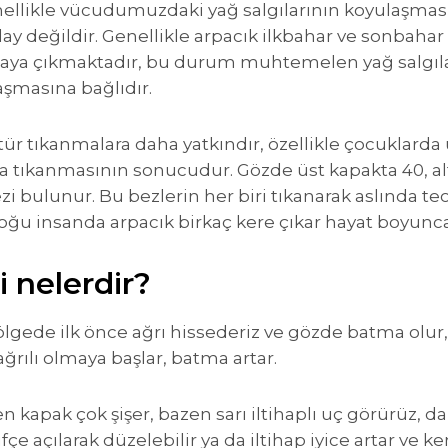
ellikle vücudumuzdaki yağ salgılarının koyulaşmasın
y değildir. Genellikle arpacık ilkbahar ve sonbaha
ortaya çıkmaktadır, bu durum muhtemelen yağ salgı
aşmasına bağlıdır.
tür tıkanmalara daha yatkındır, özellikle çocuklarda 
a tıkanmasının sonucudur. Gözde üst kapakta 40, al
zi bulunur. Bu bezlerin her biri tıkanarak aslında teo
u insanda arpacık birkaç kere çıkar hayat boyunca
i nelerdir?
lgede ilk önce ağrı hissederiz ve gözde batma olur
ılı olmaya başlar, batma artar.
 kapak çok şişer, bazen sarı iltihaplı uç görürüz, da
çe açılarak düzelebilir ya da iltihap iyice artar ve k