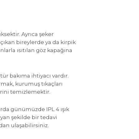
sektir. Ayrıca şeker
ıkan bireylerde ya da kirpik
larla ısıtılan göz kapağına
tür bakıma ihtiyacı vardır.
urmak, kurumuş tıkaçları
rini temizlemektir.
larda günümüzde IPL 4 ışık
an şekilde bir tedavi
zdan ulaşabilirsiniz.