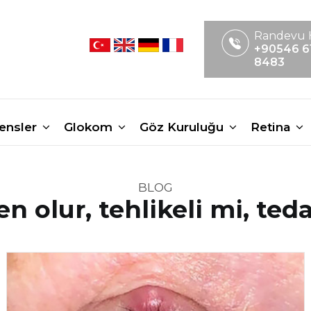
Randevu 
+90546 6
8483
Lensler
Glokom
Göz Kuruluğu
Retina
BLOG
 olur, tehlikeli mi, teda