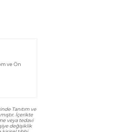
kom ve Ön
rinde Tanıtım ve
ıştır. İçerikte
rme veya tedavi
şiye değişiklik
kişisel tıbbi