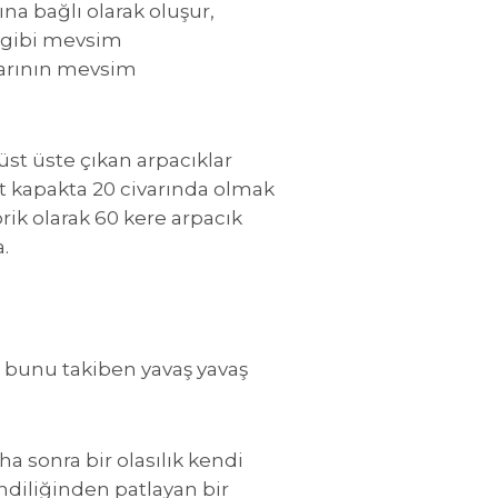
a bağlı olarak oluşur,
r gibi mevsim
larının mevsim
üst üste çıkan arpacıklar
t kapakta 20 civarında olmak
rik olarak 60 kere arpacık
.
, bunu takiben yavaş yavaş
ha sonra bir olasılık kendi
endiliğinden patlayan bir