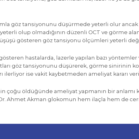
damla göz tansiyonunu düşürmede yeterli olur anca
eterli olup olmadığının düzenli OCT ve görme alanı 
düşüşü gösteren göz tansiyonu ölçümleri yeterli deği
 gösteren hastalarda, lazerle yapılan bazı yöntemler 
arı göz tansiyonunu düşürerek, görme sinirinin ko
ı ilerliyor ise vakit kaybetmeden ameliyat kararı ve
rinin çoğu öldüğünde ameliyat yapmanın bir anlamı
. Dr. Ahmet Akman glokomun hem ilaçla hem de cer