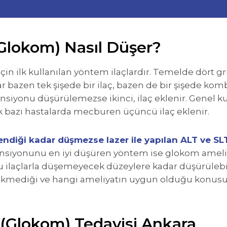
Glokom) Nasıl Düşer?
in ilk kullanılan yöntem ilaçlardır. Temelde dört 
 bazen tek şişede bir ilaç, bazen de bir şişede kombi
tansiyonu düşürülemezse ikinci, ilaç eklenir. Genel k
bazı hastalarda mecburen üçüncü ilaç eklenir.
tendiği kadar düşmezse lazer ile yapılan ALT ve SL
nsiyonunu en iyi düşüren yöntem ise glokom ameliy
u ilaçlarla düşemeyecek düzeylere kadar düşürülebil
erekmediği ve hangi ameliyatın uygun olduğu konu
(Glokom) Tedavisi Ankara