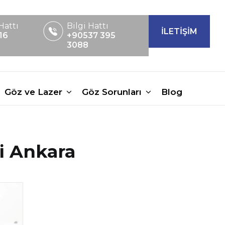
Hattı
Bilgi Hattı
İLETİŞİM
16
+90537 395
3088
Göz ve Lazer
Göz Sorunları
Blog
i Ankara