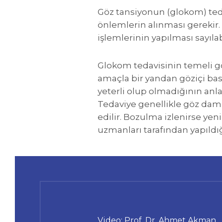
Göz tansiyonun (glokom) ted
önlemlerin alınması gerekir.
işlemlerinin yapılması sayılabi
Glokom tedavisinin temeli g
amaçla bir yandan göziçi bas
yeterli olup olmadığının anla
Tedaviye genellikle göz daml
edilir. Bozulma izlenirse yen
uzmanları tarafından yapıldığ
Video: Prof. Dr. Ahmet Akman