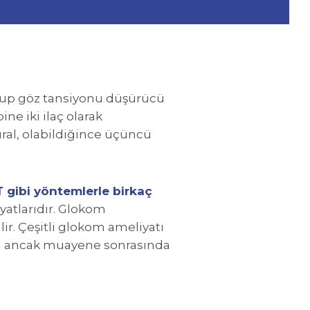
grup göz tansiyonu düşürücü
ne iki ilaç olarak
ural, olabildiğince üçüncü
T gibi yöntemlerle birkaç
atlarıdır. Glokom
ir. Çeşitli glokom ameliyatı
su ancak muayene sonrasında