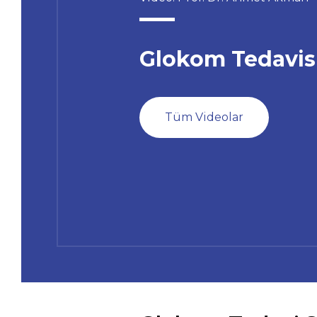
Glokom Tedavis
Tüm Videolar