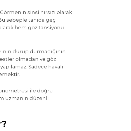
örmenin sinsi hırsızı olarak
Bu sebeple tanıda geç
larak hem göz tansiyonu
arının durup durmadığının
u testler olmadan ve göz
 yapılamaz. Sadece havalı
emektir.
tonometresi ile doğru
kom uzmanın düzenli
r?