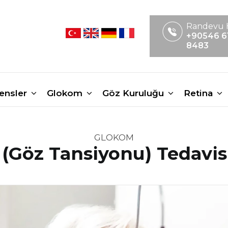
Randevu 
+90546 6
8483
Lensler
Glokom
Göz Kuruluğu
Retina
GLOKOM
(Göz Tansiyonu) Tedavis