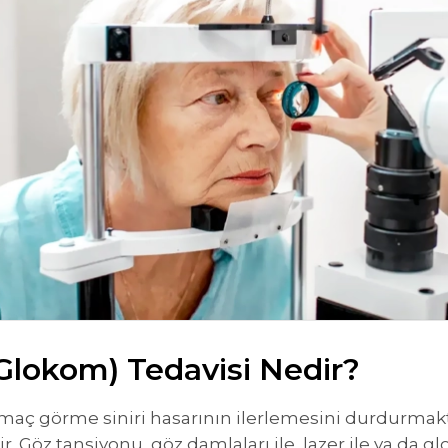
Glokom) Tedavisi Nedir?
ç görme siniri hasarının ilerlemesini durdurmaktır
Göz tansiyonu, göz damlaları ile, lazer ile ya da gl