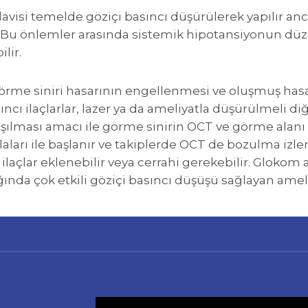
avisi temelde göziçi basıncı düşürülerek yapılır a
 Bu önlemler arasında sistemik hipotansiyonun düze
lir.
örme siniri hasarının engellenmesi ve oluşmuş has
ıncı ilaçlarlar, lazer ya da ameliyatla düşürülmeli 
şılması amacı ile görme sinirin OCT ve görme alanı te
aları ile başlanır ve takiplerde OCT de bozulma izl
i ilaçlar eklenebilir veya cerrahi gerekebilir. Glokom
ında çok etkili göziçi basıncı düşüşü sağlayan ameli