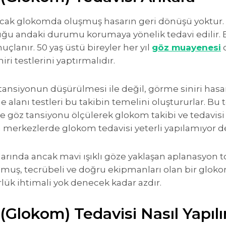
cak glokomda oluşmuş hasarın geri dönüşü yoktur. G
uğu andaki durumu korumaya yönelik tedavi edilir. 
çlanır. 50 yaş üstü bireyler her yıl
göz muayenesi
o
i testlerini yaptırmalıdır.
tansiyonun düşürülmesi ile değil, görme siniri has
me alanı testleri bu takibin temelini oluştururlar. B
le göz tansiyonu ölçülerek glokom takibi ve tedavisi
 merkezlerde glokom tedavisi yeterli yapılamıyor d
arında ancak mavi ışıklı göze yaklaşan aplanasyon 
nulmuş, tecrübeli ve doğru ekipmanları olan bir glo
lük ihtimali yok denecek kadar azdır.
Glokom) Tedavisi Nasıl Yapılı