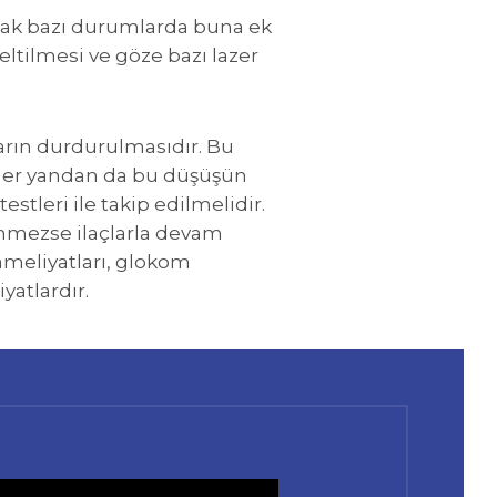
ncak bazı durumlarda buna ek
ltilmesi ve göze bazı lazer
arın durdurulmasıdır. Bu
diğer yandan da bu düşüşün
stleri ile takip edilmelidir.
enmezse ilaçlarla devam
 ameliyatları, glokom
yatlardır.