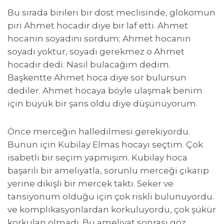
Bu sırada birileri bir dost meclisinde, glokomun
piri Ahmet hocadır diye bir laf etti. Ahmet
hocanın soyadını sordum; Ahmet hocanın
soyadı yoktur, soyadı gerekmez o Ahmet
hocadır dedi. Nasıl bulacağım dedim.
Başkentte Ahmet hoca diye sor bulursun
dediler. Ahmet hocaya böyle ulaşmak benim
için büyük bir şans oldu diye düşünüyorum.
Önce merceğin halledilmesi gerekiyordu.
Bunun için Kubilay Elmas hocayı seçtim. Çok
isabetli bir seçim yapmışım. Kubilay hoca
başarılı bir ameliyatla, sorunlu merceği çıkarıp
yerine dikişli bir mercek taktı. Seker ve
tansiyonum olduğu için çok riskli bulunuyordu.
ve komplikasyonlardan korkuluyordu, çok şükür
korkulan olmadı. Bu ameliyat sonrası göz