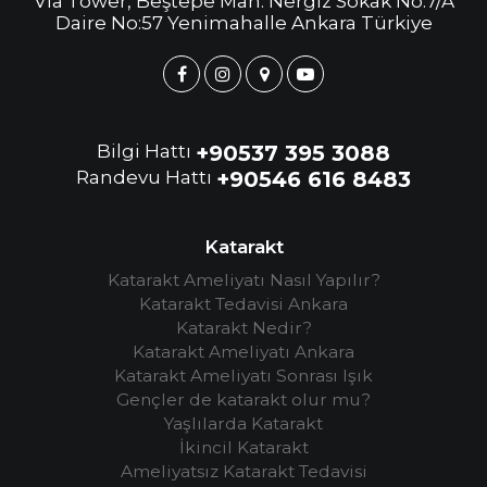
Via Tower, Beştepe Mah. Nergiz Sokak No:7/A
Daire No:57 Yenimahalle Ankara Türkiye
Bilgi Hattı
+90537 395 3088
Randevu Hattı
+90546 616 8483
Katarakt
Katarakt Ameliyatı Nasıl Yapılır?
Katarakt Tedavisi Ankara
Katarakt Nedir?
Katarakt Ameliyatı Ankara
Katarakt Ameliyatı Sonrası Işık
Gençler de katarakt olur mu?
Yaşlılarda Katarakt
İkincil Katarakt
Ameliyatsız Katarakt Tedavisi