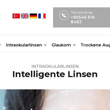
Terminlinie
+90546 616
8483
Intraokularlinsen
Glaukom
Trockene Au
INTRAOKULARLINSEN
Intelligente Linsen