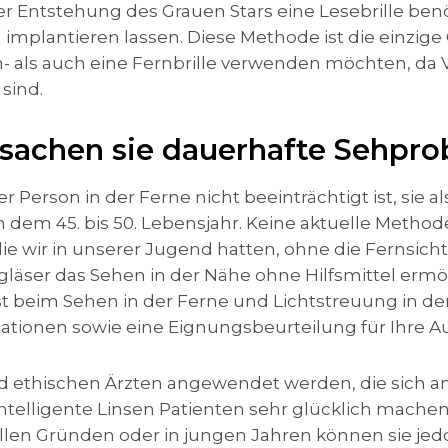
er Entstehung des Grauen Stars eine Lesebrille ben
 implantieren lassen. Diese Methode ist die einzige
h- als auch eine Fernbrille verwenden möchten, da V
sind.
rsachen sie dauerhafte Sehpr
rson in der Ferne nicht beeinträchtigt ist, sie also
ach dem 45. bis 50. Lebensjahr. Keine aktuelle Metho
die wir in unserer Jugend hatten, ohne die Fernsicht
ngläser das Sehen in der Nähe ohne Hilfsmittel erm
t beim Sehen in der Ferne und Lichtstreuung in de
rmationen sowie eine Eignungsbeurteilung für Ihre 
 ethischen Ärzten angewendet werden, die sich an
ntelligente Linsen Patienten sehr glücklich mach
en Gründen oder in jungen Jahren können sie je