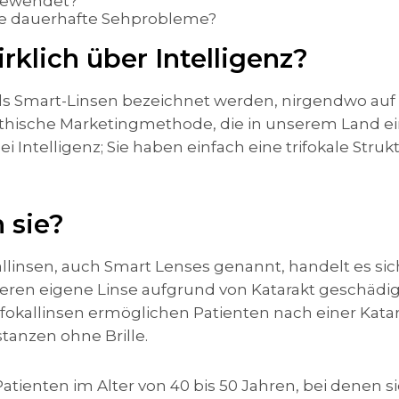
gewendet?
ie dauerhafte Sehprobleme?
irklich über Intelligenz?
als Smart-Linsen bezeichnet werden, nirgendwo auf 
nethische Marketingmethode, die in unserem Land e
i Intelligenz; Sie haben einfach eine trifokale Struk
 sie?
linsen, auch Smart Lenses genannt, handelt es sich
deren eigene Linse aufgrund von Katarakt geschädigt 
ifokallinsen ermöglichen Patienten nach einer Katar
stanzen ohne Brille.
ienten im Alter von 40 bis 50 Jahren, bei denen si