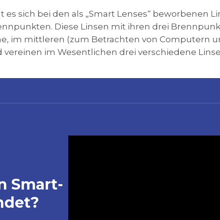
lt es sich bei den als „Smart Lenses“ beworbenen L
Brennpunkten. Diese Linsen mit ihren drei Brennpun
rne, im mittleren (zum Betrachten von Computern 
vereinen im Wesentlichen drei verschiedene Linsen
n Smart-
ndet?