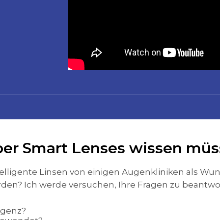
über Smart Lenses wissen mü
lligente Linsen von einigen Augenkliniken als Wun
erden? Ich werde versuchen, Ihre Fragen zu beantwo
ligenz?